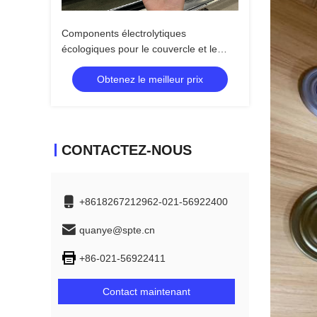
Components électrolytiques
écologiques pour le couvercle et le
fond d'une boîte alimentaire
Obtenez le meilleur prix
CONTACTEZ-NOUS
+8618267212962-021-56922400
quanye@spte.cn
+86-021-56922411
Contact maintenant