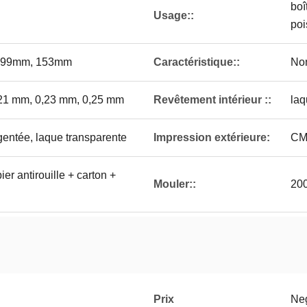
boî
Usage::
poi
 99mm, 153mm
Caractéristique::
No
,21 mm, 0,23 mm, 0,25 mm
Revêtement intérieur ::
laq
gentée, laque transparente
Impression extérieure:
CMJ
ier antirouille + carton +
Mouler::
200
Prix
Neg