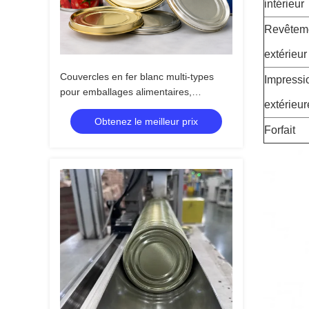
intérieur
Revêtem
extérieur
Couvercles en fer blanc multi-types
Impressi
pour emballages alimentaires,
extérieur
chimiques et aérosols
Obtenez le meilleur prix
Forfait