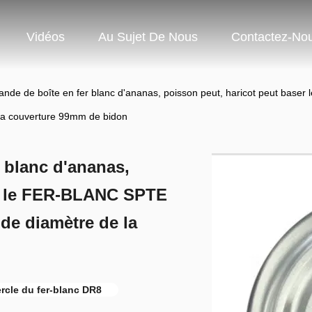
Vidéos
Au Sujet De Nous
Contactez-No
viande de boîte en fer blanc d'ananas, poisson peut, haricot peut bas
la couverture 99mm de bidon
r blanc d'ananas,
er le FER-BLANC SPTE
 de diamètre de la
rcle du fer-blanc DR8