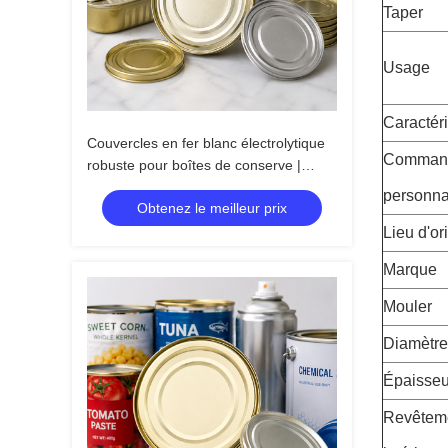
Taper
Usage
Caractéri
Couvercles en fer blanc électrolytique
Comman
robuste pour boîtes de conserve |
Résistant à la corrosion
personna
Obtenez le meilleur prix
Lieu d'or
Marque
Mouler
Diamètre
Épaisseu
Revêtem