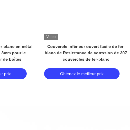
Video
ntal SPTE TFS de
Le fer-blanc de la catégorie comestible
 de qualité de
TS245 TS260 T5 0.15mm 730mm 960mm
à la corrosion de
929mm 990mm 842mm 800mm 876mm ETP
 Plated Steel
(Export Transfer Prices) pour la nourriture
peut le fer-blanc SPTE TFS
r prix
Obtenez le meilleur prix