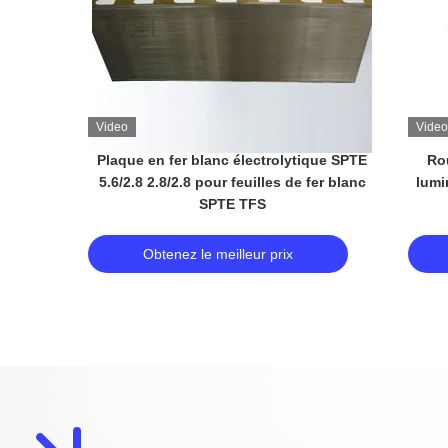
Video
Video
de fer-
Bobines en acier de fer-blanc électrique
Fer-b
n de 307
principal de qualité pour le fer-blanc
Tin
SPTE TFS de caisse d'emballage de
BL
nourriture
Obtenez le meilleur prix