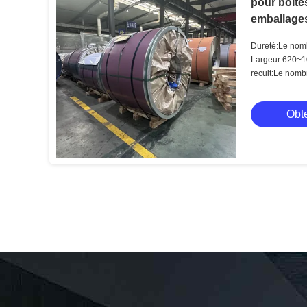
pour boîte
emballages
Dureté:Le nomb
en fonction du 
Largeur:620~
recuit:Le nombr
Obte