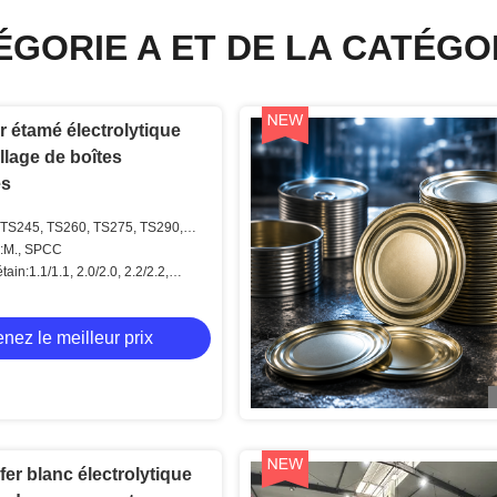
ÉGORIE A ET DE LA CATÉGO
r étamé électrolytique
lage de boîtes
es
 TS245, TS260, TS275, TS290,
 TH520, TH550, TH580, TH620
r:M., SPCC
ain:1.1/1.1, 2.0/2.0, 2.2/2.2,
6, etc. ou customerized
nez le meilleur prix
fer blanc électrolytique