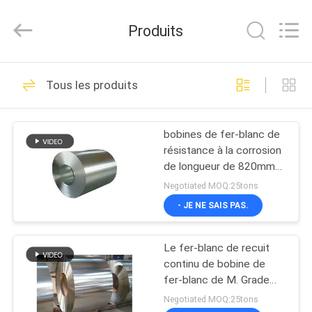
SHANGHAI
QUANYE
METAL
Produits
PACKAGING
MATERIALS
CO.,LTD.
All
Rights
MAISON
235
Reserved.
Tous les produits
Tin Plate
PRODUITS
électrolytique
bobines de fer-blanc de
résistance à la corrosion
VIDÉOS
de longueur de 820mm
pour le matériel SPTE
Negotiated MOQ:25tons
TFS de fer-blanc de
AU
- JE NE SAIS PAS.
boîtes de nourriture
111
SUJET
Le fer-blanc de recuit
DE
Feuilles de fer-blanc
continu de bobine de
NOUS
fer-blanc de M. Grade
ETP (Export Transfer
Negotiated MOQ:25tons