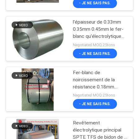
Prices) de T3 SPTE love
VISITE
- JE NE SAIS PAS.
des feuilles
D'USINE
l'épaisseur de 0.33mm
94
0.35mm 0.45mm le fer-
CONTRÔLE
blanc qu'électrolytique
Couvercle de fer-
DE
love le camTinplate de
Negotiated MOQ:25tons
blanc
nourriture de peinture de
QUALITÉ
- JE NE SAIS PAS.
résistance à la corrosion
love des feuilles
Fer-blanc de
CONTACTEZ-
noircissement de la
NOUS
résistance 0.18mm
86
0.20mm 820mm de fer-
Negotiated MOQ:25tons
blanc de résistance
NOUVELLES
- JE NE SAIS PAS.
thermique de peinture de
Bobine de fer-blanc
sulphir électrolytique
principal d'adhérence
Revêtement
CAS
électrolytique principal
SPTE TFS de bidon de la