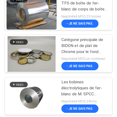
TFS de boîte de fer-
blanc de corps de boîte
13
de peinture de T3BA
Negotiated MOQ:25 tonnes
T4BA 0.20mm 0.23mm
- JE NE SAIS PAS.
Fer-blanc imprimé
Catégorie principale de
BIDON et de plat de
Chrome pour le fond
rond de bidon de
Negotiated MOQ:un conteneur
couvercle de fer-blanc
- JE NE SAIS PAS.
14
de Tin Can Top en métal
Les bobines
Métal Tin Plate
électrolytiques de fer-
blanc de M. SPCC
0.17mm Tin Plated Steel
Negotiated MOQ:25tons
couvrent SPTE TFS
- JE NE SAIS PAS.