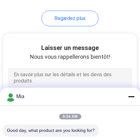
5
Regardez plus
Tin Plated Steel
Sheet
Laisser un message
Nous vous rappellerons bientôt!
21
Emballage
Mia
alimentaire de fer-
blanc
6:54 AM
Good day, what product are you looking for?