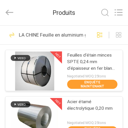
SHANGHAI
QUANYE
METAL
Produits
PACKAGING
MATERIALS
CO.,LTD.
All
Rights
MAISON
280
Reserved.
LA CHINE Feuille en aluminium galvanisée
Tin Plate
PRODUITS
électrolytique
HOT
Feuilles d'étain minces
SPTE 0,24 mm
VIDÉOS
d'épaisseur en fer blanc
résistant à l'acide ETP
Negotiated MOQ:25tons
TFS
ENQUÊTE
AU
MAINTENANT
153
SUJET
HOT
Acier étamé
DE
Feuilles de fer-blanc
électrolytique 0,20 mm
NOUS
Negotiated MOQ:25tons