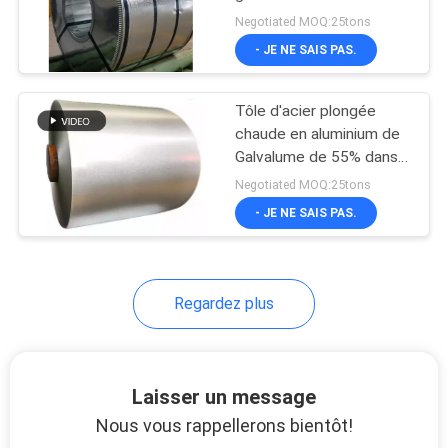
DEMANDEZ
bobine AZ150 Aluzinc de
Negotiated MOQ:25tons
feuille de G550 GL
UNE
- JE NE SAIS PAS.
24
CITATION
Tôle d'acier plongée
Fer-blanc de SPTE
chaude en aluminium de
PLAN
Galvalume de 55% dans
la bobine GL 0,5 - 1.0mm
DU
Negotiated MOQ:25tons
- JE NE SAIS PAS.
SITE
POLITIQUE
17
Regardez plus
DE
Acier sans étain
CONFIDENTIALITÉ
Laisser un message
Nous vous rappellerons bientôt!