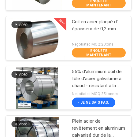
ENQUÊTE
VISITE
MAINTENANT
D'USINE
HOT
Coil en acier plaqué d'
117
épaisseur de 0,2 mm
CONTRÔLE
Couvercle de fer-
DE
Negotiated MOQ:25tons
blanc
ENQUÊTE
QUALITÉ
MAINTENANT
55% d'aluminium coil de
CONTACTEZ-
tôle d'acier galvalume à
NOUS
chaud - résistant à la
110
corrosion 0,5-1,0 mm
Negotiated MOQ:25 tonnes
d'épaisseur
NOUVELLES
- JE NE SAIS PAS.
Bobine de fer-blanc
Plein acier de
CAS
revêtement en aluminium
galvanisé dur de la