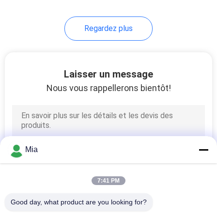
5
Regardez plus
Tin Plated Steel
Sheet
Laisser un message
Nous vous rappellerons bientôt!
21
Emballage
Mia
alimentaire de fer-
blanc
7:41 PM
Good day, what product are you looking for?