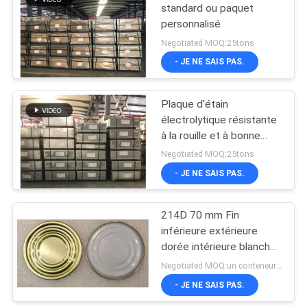
standard ou paquet
personnalisé
13
Negotiated MOQ:25tons
- JE NE SAIS PAS.
Fer-blanc imprimé
Plaque d'étain
électrolytique résistante
à la rouille et à bonne
conservation pour les
Negotiated MOQ:25tons
emballages alimentaires
- JE NE SAIS PAS.
14
métalliques
214D 70 mm Fin
Métal Tin Plate
inférieure extérieure
dorée intérieure blanche
pour boissons et
Negotiated MOQ:un conteneur 20GP
conserves de fruits
- JE NE SAIS PAS.