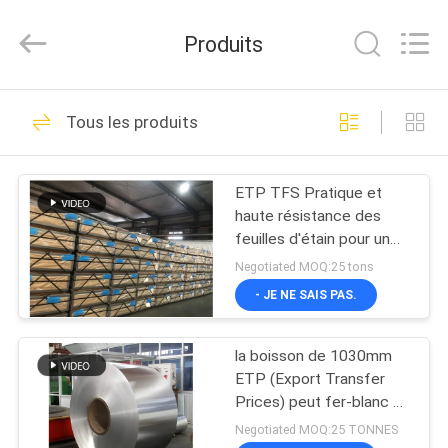
SHANGHAI
QUANYE
METAL
Produits
PACKAGING
MATERIALS
CO.,LTD.
All
Rights
MAISON
236
Reserved.
Tous les produits
Tin Plate
PRODUITS
électrolytique
ETP TFS Pratique et
haute résistance des
VIDÉOS
feuilles d'étain pour un
transport et un stockage
Negotiated MOQ:25 tons
faciles
AU
- JE NE SAIS PAS.
114
SUJET
la boisson de 1030mm
DE
Feuilles de fer-blanc
ETP (Export Transfer
NOUS
Prices) peut fer-blanc de
lustre de rouille-
Negotiated MOQ:25 TONNES