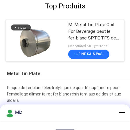
Top Produits
M. Metal Tin Plate Coil
For Beverage peut le
fer-blanc SPTE TFS de
TS275 TS290 0.23mm
Negotiated MOQ:25tons
- JE NE SAIS PAS.
Métal Tin Plate
Plaque de fer blanc électrolytique de qualité supérieure pour
l'emballage alimentaire : fer blanc résistant aux acides et aux
alcalis
Mia
le fruit de boisson de Tin Plate Coils For Metal en métal de
0.20mm peut le fer-blanc TFS SPTE