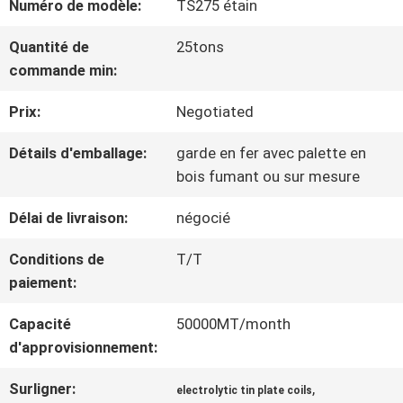
Numéro de modèle:
TS275 étain
NOUS
Quantité de
25tons
commande min:
VISITE
Prix:
Negotiated
D'USINE
Détails d'emballage:
garde en fer avec palette en
bois fumant ou sur mesure
CONTRÔLE
Délai de livraison:
négocié
DE
Conditions de
T/T
QUALITÉ
paiement:
Capacité
50000MT/month
CONTACTEZ-
d'approvisionnement:
NOUS
Surligner:
,
electrolytic tin plate coils