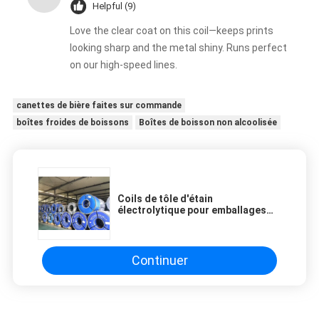
Helpful (9)
Love the clear coat on this coil—keeps prints
looking sharp and the metal shiny. Runs perfect
on our high-speed lines.
canettes de bière faites sur commande
boîtes froides de boissons
Boîtes de boisson non alcoolisée
Coils de tôle d'étain
électrolytique pour emballages
métalliques à revêtement
transparent
Continuer