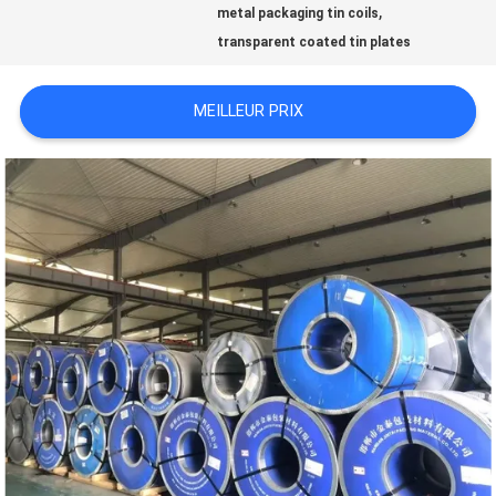
,
metal packaging tin coils
transparent coated tin plates
NOUVELLES
MEILLEUR PRIX
CAS
DEMANDEZ
UNE
CITATION
PLAN
DU