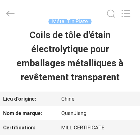
2026
SHANGHAI
QUANYE
METAL
Métal Tin Plate
PACKAGING
MATERIALS
Coils de tôle d'étain
MAISON
CO.,LTD.
All
Rights
électrolytique pour
Reserved.
PRODUITS
emballages métalliques à
revêtement transparent
VIDÉOS
Lieu d'origine:
Chine
AU
Nom de marque:
QuanJiang
SUJET
Certification:
MILL CERTIFICATE
DE