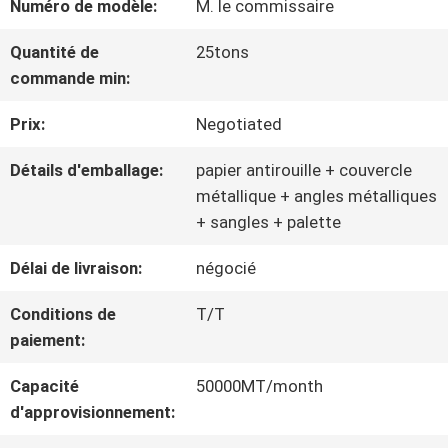
Numéro de modèle:
M. le commissaire
NOUS
Quantité de
25tons
commande min:
VISITE
Prix:
Negotiated
D'USINE
Détails d'emballage:
papier antirouille + couvercle
métallique + angles métalliques
CONTRÔLE
+ sangles + palette
DE
Délai de livraison:
négocié
QUALITÉ
Conditions de
T/T
paiement:
CONTACTEZ-
Capacité
50000MT/month
d'approvisionnement:
NOUS