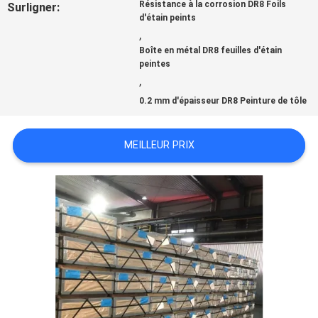
Résistance à la corrosion DR8 Foils
Surligner:
d'étain peints
NOUVELLES
,
Boîte en métal DR8 feuilles d'étain
peintes
,
CAS
0.2 mm d'épaisseur DR8 Peinture de tôle
DEMANDEZ
MEILLEUR PRIX
UNE
CITATION
PLAN
DU