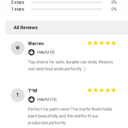
2 stars
0%
1 stars
0%
All Reviews
Warren
W
Helpful (5)
Top choice for safe, durable can ends. Resists
rust and food acids perfectly : )
T*M
T
Helpful (13)
Perfect for paint cans! The matte finish holds
paint beautifully, and the widths fit our
production perfectly.