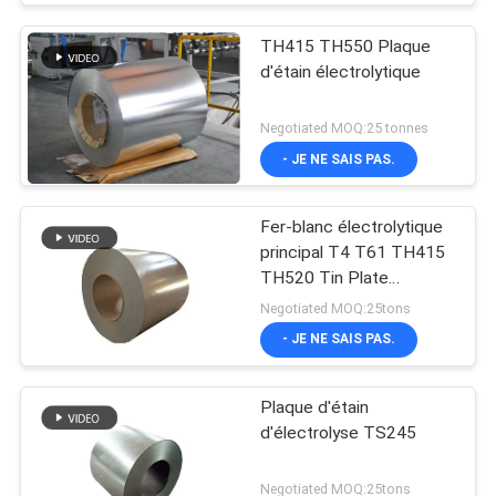
TH415 TH550 Plaque
d'étain électrolytique
Negotiated MOQ:25 tonnes
- JE NE SAIS PAS.
Fer-blanc électrolytique
principal T4 T61 TH415
TH520 Tin Plate
électrolytique SPTE TFS
Negotiated MOQ:25tons
- JE NE SAIS PAS.
Plaque d'étain
d'électrolyse TS245
Negotiated MOQ:25tons