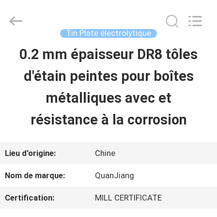
2026
SHANGHAI
QUANYE
METAL
Tin Plate électrolytique
PACKAGING
MATERIALS
0.2 mm épaisseur DR8 tôles
MAISON
CO.,LTD.
All
Rights
d'étain peintes pour boîtes
Reserved.
PRODUITS
métalliques avec et
résistance à la corrosion
VIDÉOS
Lieu d'origine:
Chine
AU
Nom de marque:
QuanJiang
SUJET
Certification:
MILL CERTIFICATE
DE