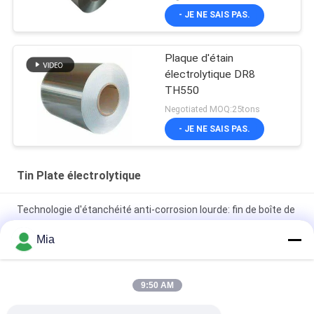
- JE NE SAIS PAS.
Plaque d'étain
électrolytique DR8
TH550
Negotiated MOQ:25tons
- JE NE SAIS PAS.
Tin Plate électrolytique
Technologie d'étanchéité anti-corrosion lourde: fin de boîte de
conserve alimentaire industrielle de type 603D 153 mm
Mia
Feuilles de fer blanc électrolytique de qualité MR pour la
fabrication de boîtes de conserve
9:50 AM
Bobine de fer blanc électrolytique pour emballage industriel |