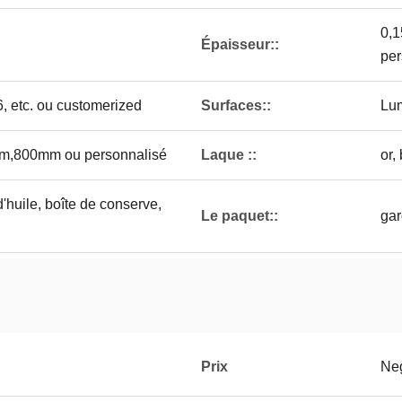
0,1
Épaisseur::
per
.6, etc. ou customerized
Surfaces::
Lum
,800mm ou personnalisé
Laque ::
or,
d'huile, boîte de conserve,
Le paquet::
gar
Prix
Neg