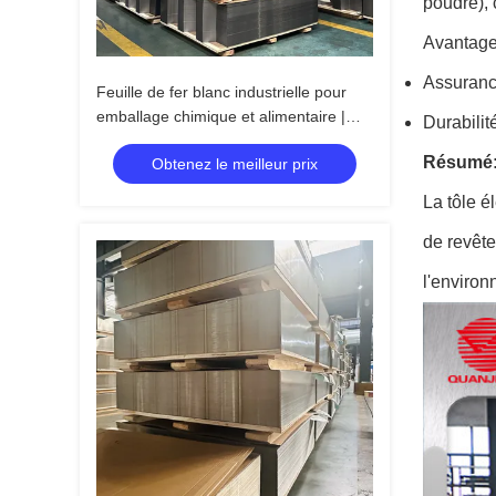
poudre), 
Avantages
Assurance
Feuille de fer blanc industrielle pour
emballage chimique et alimentaire |
Durabilit
Résistant à la rouille
Résumé
Obtenez le meilleur prix
La tôle é
de revête
l'environ