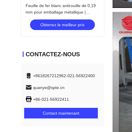
Feuille de fer blanc antirouille de 0,19
mm pour emballage métallique |
SPTE/TFS
Obtenez le meilleur prix
CONTACTEZ-NOUS
+8618267212962-021-56922400
quanye@spte.cn
+86-021-56922411
Contact maintenant