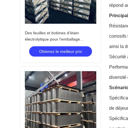
répond au
Principa
Résistanc
Des feuilles et bobines d'étain
corrosifs
électrolytique pour l'emballage
alimentaire.
ainsi la 
Obtenez le meilleur prix
Sécurité 
Performan
diversité
Scénario
Spécifica
de déjeun
Spécifica