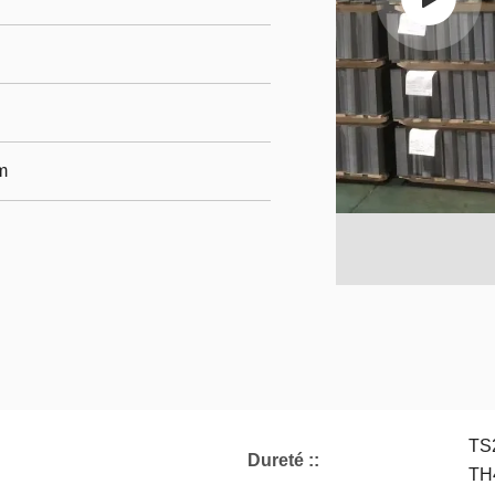
m
TS
Dureté ::
TH