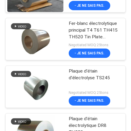
- JE NE SAIS PAS.
Fer-blanc électrolytique
principal T4 T61 TH415
TH520 Tin Plate
électrolytique SPTE TFS
Negotiated MOQ:25tons
- JE NE SAIS PAS.
Plaque d'étain
d'électrolyse TS245
Negotiated MOQ:25tons
- JE NE SAIS PAS.
Plaque d'étain
électrolytique DR8