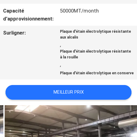
Capacité
50000MT/month
NOUVELLES
d'approvisionnement:
Plaque d'étain électrolytique résistante
Surligner:
CAS
aux alcalis
,
Plaque d'étain électrolytique résistante
à la rouille
DEMANDEZ
,
UNE
Plaque d'étain électrolytique en conserve
CITATION
MEILLEUR PRIX
PLAN
DU