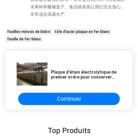
水果杯和酱罐盖子。食品级表面让我们完全放心。
非常适合高速生产。
feuilles minces de bidon
tôle d'acier plaque en fer blanc
feuille de fer-blanc
Plaque d'étain électrolytique de
premier ordre pour conserver
avec une excellente résistance
aux alcalins et à la rouille
Continuer
Top Produits