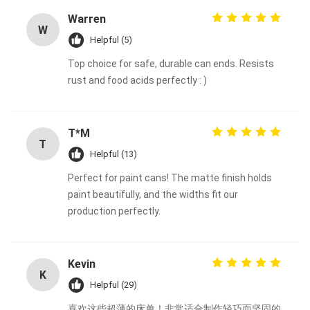
Warren
W
Helpful (5)
Top choice for safe, durable can ends. Resists
rust and food acids perfectly : )
T*M
T
Helpful (13)
Perfect for paint cans! The matte finish holds
paint beautifully, and the widths fit our
production perfectly.
Kevin
K
Helpful (29)
喜欢这些超薄的床单！非常适合制作轻巧而坚固的