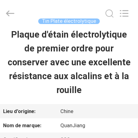
2026
SHANGHAI
QUANYE
METAL
Tin Plate électrolytique
PACKAGING
MATERIALS
Plaque d'étain électrolytique
MAISON
CO.,LTD.
All
Rights
de premier ordre pour
Reserved.
PRODUITS
conserver avec une excellente
résistance aux alcalins et à la
VIDÉOS
rouille
AU
Lieu d'origine:
Chine
SUJET
Nom de marque:
QuanJiang
DE