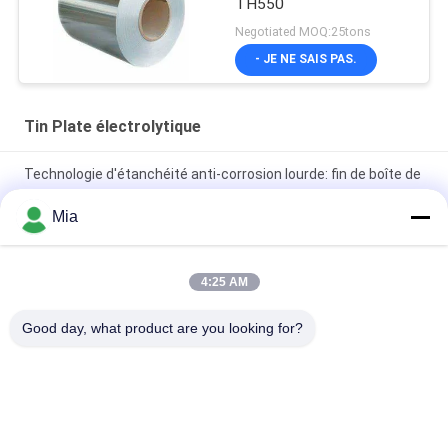
TH550
Negotiated MOQ:25tons
- JE NE SAIS PAS.
Tin Plate électrolytique
Technologie d'étanchéité anti-corrosion lourde: fin de boîte de
conserve alimentaire industrielle de type 603D 153 mm
Mia
Feuilles de fer blanc électrolytique de qualité MR pour la
fabrication de boîtes de conserve
4:25 AM
Bobine de fer blanc électrolytique pour emballage industriel |
Good day, what product are you looking for?
Résistant à la rouille
Catégories populaires
Tous