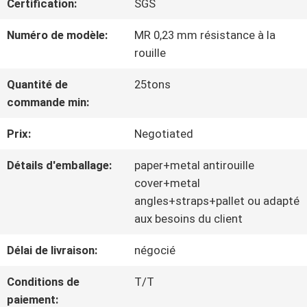
Certification:
SGS
NOUS
Numéro de modèle:
MR 0,23 mm résistance à la
rouille
VISITE
Quantité de
25tons
D'USINE
commande min:
Prix:
Negotiated
CONTRÔLE
Détails d'emballage:
paper+metal antirouille
DE
cover+metal
angles+straps+pallet ou adapté
QUALITÉ
aux besoins du client
Délai de livraison:
négocié
CONTACTEZ-
Conditions de
T/T
NOUS
paiement: