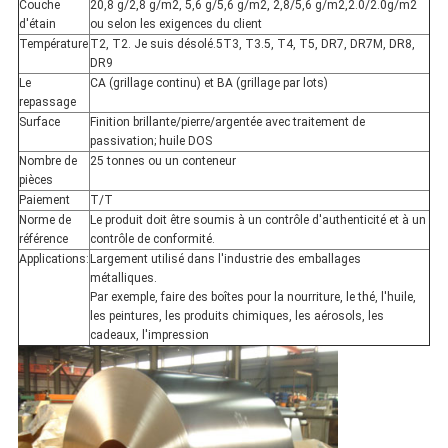
Couche
20,8 g/2,8 g/m2, 5,6 g/5,6 g/m2, 2,8/5,6 g/m2,2.0/2.0g/m2
d'étain
ou selon les exigences du client
Température
T2, T2. Je suis désolé.5T3, T3.5, T4, T5, DR7, DR7M, DR8,
DR9
Le
CA (grillage continu) et BA (grillage par lots)
repassage
Surface
Finition brillante/pierre/argentée avec traitement de
passivation; huile DOS
Nombre de
25 tonnes ou un conteneur
pièces
Paiement
T/T
Norme de
Le produit doit être soumis à un contrôle d'authenticité et à un
référence
contrôle de conformité.
Applications:
Largement utilisé dans l'industrie des emballages
métalliques.
Par exemple, faire des boîtes pour la nourriture, le thé, l'huile,
les peintures, les produits chimiques, les aérosols, les
cadeaux, l'impression