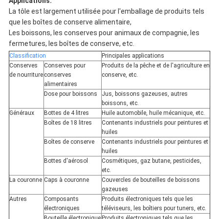
Applications:
La tôle est largement utilisée pour l'emballage de produits tels
que les boîtes de conserve alimentaire,
Les boissons, les conserves pour animaux de compagnie, les
fermetures, les boîtes de conserve, etc.
Classification
Principales applications
Conserves
Conserves pour
Produits de la pêche et de l'agriculture en
de nourriture
conserves
conserve, etc.
alimentaires
Dose pour boissons
Jus, boissons gazeuses, autres
boissons, etc.
Généraux
Bottes de 4 litres
Huile automobile, huile mécanique, etc.
Boîtes de 18 litres
Contenants industriels pour peintures et
huiles
Boîtes de conserve
Contenants industriels pour peintures et
huiles
Bottes d'aérosol
Cosmétiques, gaz butane, pesticides,
etc.
La couronne
Caps à couronne
Couvercles de bouteilles de boissons
gazeuses
Autres
Composants
Produits électroniques tels que les
électroniques
téléviseurs, les boîtiers pour tuners, etc.
Bouteille électronique
Produits électroniques tels que les