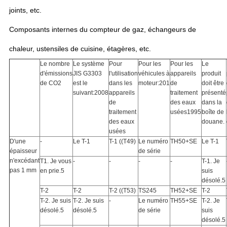
joints, etc.
Composants internes du compteur de gaz, échangeurs de
chaleur, ustensiles de cuisine, étagères, etc.
Le nombre
Le système
Pour
Pour les
Pour les
Le
d'émissions
JIS G3303
l'utilisation
véhicules à
appareils
produit
de CO2
est le
dans les
moteur:201
de
doit être
suivant:2008
appareils
traitement
présenté
de
des eaux
dans la
traitement
usées1995
boîte de
des eaux
douane.
usées
D'une
-
Le T-1
T-1 ((T49)
Le numéro
TH50+SE
Le T-1
épaisseur
de série
n'excédant
T1. Je vous
-
-
-
-
T-1. Je
pas 1 mm
en prie.5
suis
désolé.5
T-2
T-2
T-2 ((T53)
TS245
TH52+SE
T-2
T-2. Je suis
T-2. Je suis
-
Le numéro
TH55+SE
T-2. Je
désolé.5
désolé.5
de série
suis
désolé.5