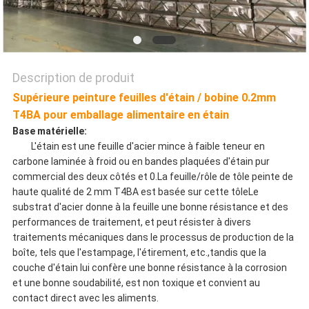
SITE
POLITIQUE
Description de produit
DE
Supérieure peinture feuilles d'étain / bobine 0.2mm
T4BA pour emballage alimentaire en étain
CONFIDENTIALITÉ
Base matérielle:
L'étain est une feuille d'acier mince à faible teneur en
carbone laminée à froid ou en bandes plaquées d'étain pur
commercial des deux côtés et 0.La feuille/rôle de tôle peinte de
haute qualité de 2 mm T4BA est basée sur cette tôleLe
substrat d'acier donne à la feuille une bonne résistance et des
performances de traitement, et peut résister à divers
traitements mécaniques dans le processus de production de la
boîte, tels que l'estampage, l'étirement, etc.,tandis que la
couche d'étain lui confère une bonne résistance à la corrosion
et une bonne soudabilité, est non toxique et convient au
contact direct avec les aliments.