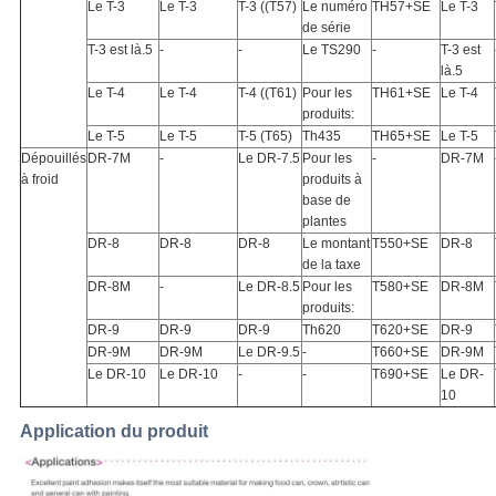
Le T-3
Le T-3
T-3 ((T57)
Le numéro
TH57+SE
Le T-3
de série
T-3 est là.5
-
-
Le TS290
-
T-3 est
là.5
Le T-4
Le T-4
T-4 ((T61)
Pour les
TH61+SE
Le T-4
produits:
Le T-5
Le T-5
T-5 (T65)
Th435
TH65+SE
Le T-5
Dépouillés
DR-7M
-
Le DR-7.5
Pour les
-
DR-7M
à froid
produits à
base de
plantes
DR-8
DR-8
DR-8
Le montant
T550+SE
DR-8
de la taxe
DR-8M
-
Le DR-8.5
Pour les
T580+SE
DR-8M
produits:
DR-9
DR-9
DR-9
Th620
T620+SE
DR-9
DR-9M
DR-9M
Le DR-9.5
-
T660+SE
DR-9M
Le DR-10
Le DR-10
-
-
T690+SE
Le DR-
10
Application du produit