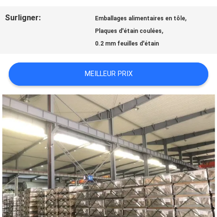
Surligner:
,
Emballages alimentaires en tôle
NOUVELLES
,
Plaques d'étain coulées
0.2 mm feuilles d'étain
CAS
MEILLEUR PRIX
DEMANDEZ
UNE
CITATION
PLAN
DU