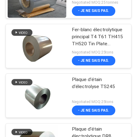
Negotiated MOQ:25 tonnes
- JE NE SAIS PAS.
Fer-blanc électrolytique
principal T4 T61 TH415
TH520 Tin Plate
électrolytique SPTE TFS
Negotiated MOQ:25tons
- JE NE SAIS PAS.
Plaque d'étain
d'électrolyse TS245
Negotiated MOQ:25tons
- JE NE SAIS PAS.
Plaque d'étain
électrolytique DR8