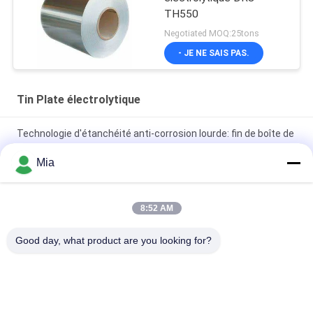
TH550
Negotiated MOQ:25tons
- JE NE SAIS PAS.
Tin Plate électrolytique
Technologie d'étanchéité anti-corrosion lourde: fin de boîte de
conserve alimentaire industrielle de type 603D 153 mm
Mia
Feuilles de fer blanc électrolytique de qualité MR pour la
fabrication de boîtes de conserve
8:52 AM
Bobine de fer blanc électrolytique pour emballage industriel |
Good day, what product are you looking for?
Résistant à la rouille
Catégories populaires
Tous