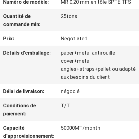
Numéro de modèle:
MR 0,20 mm en tôle SPTE TFS
NOUS
Quantité de
25tons
commande min:
VISITE
Prix:
Negotiated
D'USINE
Détails d'emballage:
paper+metal antirouille
cover+metal
CONTRÔLE
angles+straps+pallet ou adapté
aux besoins du client
DE
Délai de livraison:
négocié
QUALITÉ
Conditions de
T/T
paiement:
CONTACTEZ-
Capacité
50000MT/month
NOUS
d'approvisionnement: