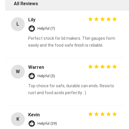
All Reviews
Lily
L
Helpful (7)
Perfect stock for lid makers. Thin gauges form
easily and the food-safe finish is reliable.
Warren
W
Helpful (5)
Top choice for safe, durable can ends. Resists
rust and food acids perfectly : )
Kevin
K
Helpful (29)