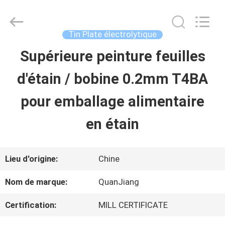
2026
SHANGHAI
QUANYE
METAL
Tin Plate électrolytique
PACKAGING
MATERIALS
Supérieure peinture feuilles
MAISON
CO.,LTD.
All
Rights
d'étain / bobine 0.2mm T4BA
Reserved.
PRODUITS
pour emballage alimentaire
en étain
VIDÉOS
Lieu d'origine:
Chine
AU
Nom de marque:
QuanJiang
SUJET
Certification:
MILL CERTIFICATE
DE