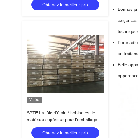
Obtenez le meilleur prix
Bonnes pro
exigences
techniques
Forte adhé
un traitem
Belle appa
apparence 
Vidéo
SPTE La tôle d'étain / bobine est le
matériau supérieur pour l'emballage de
boissons énergisantes en étain
Obtenez le meilleur prix