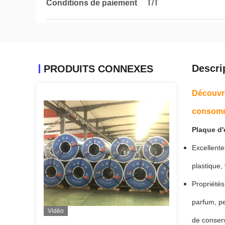
Conditions de paiement
T/T
Descri
PRODUITS CONNEXES
Découvre
consom
Plaque d'
Excellente
plastique,
Propriétés
parfum, pe
Vidéo
de conserv