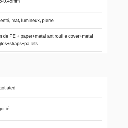
15-0.45mm
enté, mat, lumineux, pierre
m de PE + paper+metal antirouille cover+metal
les+straps+pallets
otiated
gocié