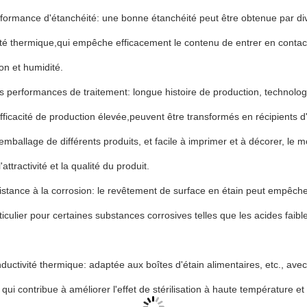
ormance d'étanchéité: une bonne étanchéité peut être obtenue par div
té thermique,qui empêche efficacement le contenu de entrer en contact av
ion et humidité.
s performances de traitement: longue histoire de production, technolo
fficacité de production élevée,peuvent être transformés en récipients
emballage de différents produits, et facile à imprimer et à décorer, le 
'attractivité et la qualité du produit.
stance à la corrosion: le revêtement de surface en étain peut empêcher 
rticulier pour certaines substances corrosives telles que les acides faibl
uctivité thermique: adaptée aux boîtes d'étain alimentaires, etc., avec
 qui contribue à améliorer l'effet de stérilisation à haute température e