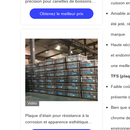
précision pour canettes de boissons
cuisson e
énergisantes - Finitions multi-surfaces
Amiable av
Obtenez le meilleur prix
0,16-0,35 mm
été jeté, 
marque.
Haute sécu
et endomma
une meille
TFS (plaq
Faible coû
présente 
Vidéo
Bien que s
Plaque d'étain pour résistance à la
chrome des
corrosion et apparence esthétique
dans les emballages alimentaires
environne