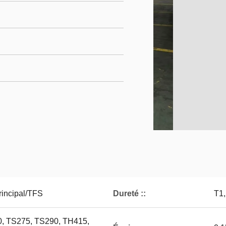
rincipal/TFS
Dureté ::
T1,
, TS275, TS290, TH415,