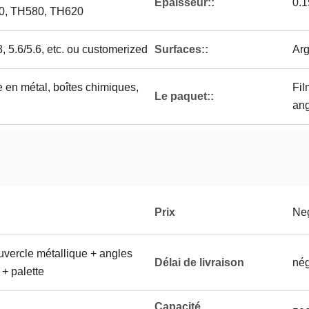
Épaisseur::
0.
0, TH580, TH620
.8, 5.6/5.6, etc. ou customerized
Surfaces::
Arg
 en métal, boîtes chimiques,
Fil
Le paquet::
ang
Prix
Neg
ouvercle métallique + angles
Délai de livraison
né
 + palette
Capacité