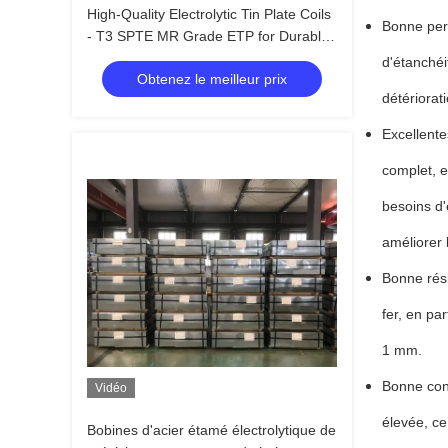
High-Quality Electrolytic Tin Plate Coils
Bonne perf
- T3 SPTE MR Grade ETP for Durable
Food Packaging Solutions
d'étanchéi
Obtenez le meilleur prix
détériorat
Excellente
complet, e
besoins d'
améliorer l
Bonne rési
fer, en pa
1 mm.
Bonne cond
Vidéo
élevée, ce
Bobines d'acier étamé électrolytique de