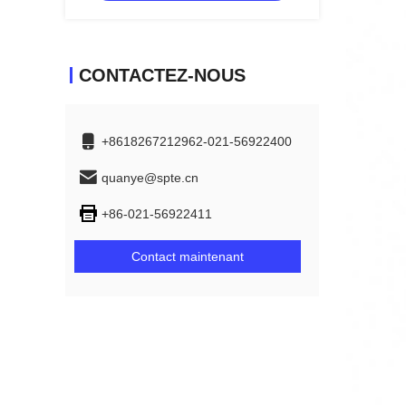
CONTACTEZ-NOUS
+8618267212962-021-56922400
quanye@spte.cn
+86-021-56922411
Contact maintenant