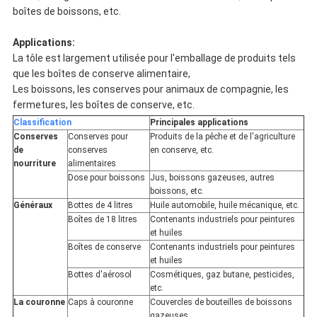
boîtes de boissons, etc.
Applications:
La tôle est largement utilisée pour l'emballage de produits tels
que les boîtes de conserve alimentaire,
Les boissons, les conserves pour animaux de compagnie, les
fermetures, les boîtes de conserve, etc.
Classification
Principales applications
Conserves
Conserves pour
Produits de la pêche et de l'agriculture
de
conserves
en conserve, etc.
nourriture
alimentaires
Dose pour boissons
Jus, boissons gazeuses, autres
boissons, etc.
Généraux
Bottes de 4 litres
Huile automobile, huile mécanique, etc.
Boîtes de 18 litres
Contenants industriels pour peintures
et huiles
Boîtes de conserve
Contenants industriels pour peintures
et huiles
Bottes d'aérosol
Cosmétiques, gaz butane, pesticides,
etc.
La couronne
Caps à couronne
Couvercles de bouteilles de boissons
gazeuses