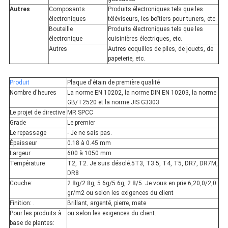
Autres
Composants
Produits électroniques tels que les
électroniques
téléviseurs, les boîtiers pour tuners, etc.
Bouteille
Produits électroniques tels que les
électronique
cuisinières électriques, etc.
Autres
Autres coquilles de piles, de jouets, de
papeterie, etc.
Produit
Plaque d'étain de première qualité
Nombre d'heures
La norme EN 10202, la norme DIN EN 10203, la norme
GB/T2520 et la norme JIS G3303
Le projet de directive
MR SPCC
Grade
Le premier
Le repassage
- Je ne sais pas.
Épaisseur
0.18 à 0.45 mm
Largeur
600 à 1050 mm
Température
T2, T2. Je suis désolé.5T3, T3.5, T4, T5, DR7, DR7M,
DR8
Couche:
2.8g/2.8g, 5.6g/5.6g, 2.8/5. Je vous en prie.6,20,0/2,0
gr/m2 ou selon les exigences du client
Finition: .
Brillant, argenté, pierre, mate
Pour les produits à
ou selon les exigences du client.
base de plantes: