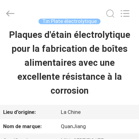
2026
SHANGHAI
QUANYE
METAL
Tin Plate électrolytique
PACKAGING
MATERIALS
Plaques d'étain électrolytique
MAISON
CO.,LTD.
All
Rights
pour la fabrication de boîtes
Reserved.
PRODUITS
alimentaires avec une
excellente résistance à la
VIDÉOS
corrosion
AU
Lieu d'origine:
La Chine
SUJET
Nom de marque:
QuanJiang
DE