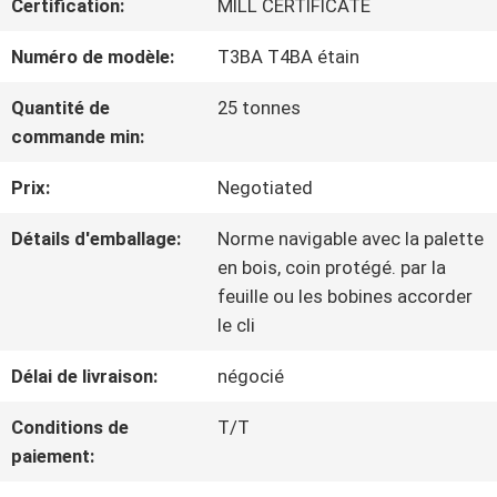
Certification:
MILL CERTIFICATE
NOUS
Numéro de modèle:
T3BA T4BA étain
VISITE
Quantité de
25 tonnes
commande min:
D'USINE
Prix:
Negotiated
CONTRÔLE
Détails d'emballage:
Norme navigable avec la palette
en bois, coin protégé. par la
DE
feuille ou les bobines accorder
le cli
QUALITÉ
Délai de livraison:
négocié
CONTACTEZ-
Conditions de
T/T
paiement:
NOUS