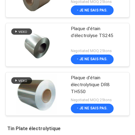
électrolytique SPTE TFS
Negotiated MOQ:25tons
- JE NE SAIS PAS.
Plaque d'étain
d'électrolyse TS245
Negotiated MOQ:25tons
- JE NE SAIS PAS.
Plaque d'étain
électrolytique DR8
TH550
Negotiated MOQ:25tons
- JE NE SAIS PAS.
Tin Plate électrolytique