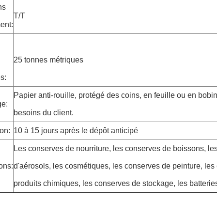
ns
T/T
ent:
25 tonnes métriques
s:
Papier anti-rouille, protégé des coins, en feuille ou en bobi
e:
besoins du client.
son:
10 à 15 jours après le dépôt anticipé
Les conserves de nourriture, les conserves de boissons, le
ons:
d'aérosols, les cosmétiques, les conserves de peinture, le
produits chimiques, les conserves de stockage, les batteries,