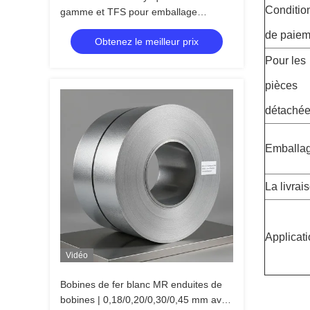
Conditio
gamme et TFS pour emballage
alimentaire mondial
de paiem
Obtenez le meilleur prix
Pour les
pièces
détachée
Emballag
La livrai
Applicati
Vidéo
Bobines de fer blanc MR enduites de
bobines | 0,18/0,20/0,30/0,45 mm avec