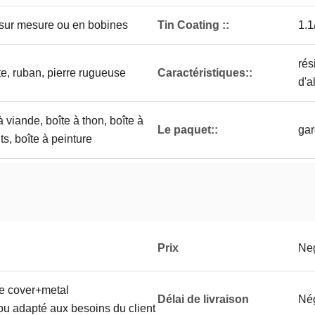
ur mesure ou en bobines
Tin Coating ::
1.1
rés
te, ruban, pierre rugueuse
Caractéristiques::
d'a
à viande, boîte à thon, boîte à
Le paquet::
gar
its, boîte à peinture
Prix
Neg
le cover+metal
Délai de livraison
Né
ou adapté aux besoins du client