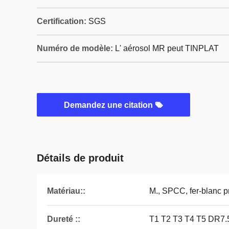
Certification:
SGS
Numéro de modèle:
L' aérosol MR peut TINPLAT
Demandez une citation
Détails de produit
Matériau::
M., SPCC, fer-blanc p
Dureté ::
T1 T2 T3 T4 T5 DR7