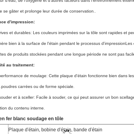
ur d'eau, de l'oxygène et d'autres facteurs dans l'environnement extér
e se gâter et prolonge leur durée de conservation..
ce d'impression:
ives et durables: Les couleurs imprimées sur la tôle sont rapides et p
hère bien à la surface de l'étain pendant le processus d'impressionLes
tes de produits stockées pendant une longue période ne sont pas facil
ité au traitement:
erformance de moulage: Cette plaque d'étain fonctionne bien dans les
t.poudres carrées ou de forme spéciale.
souder et à sceller: Facile à souder, ce qui peut assurer un bon scellag
ion du contenu interne.
en fer blanc soudage en tôle
Plaque d'étain, bobine d'étain, bande d'étain