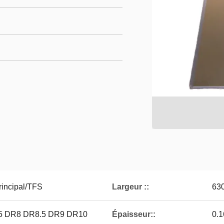
rincipal/TFS
Largeur ::
63
.5 DR8 DR8.5 DR9 DR10
Épaisseur::
0.