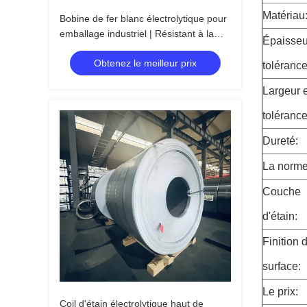
Matériau
Bobine de fer blanc électrolytique pour
emballage industriel | Résistant à la
Épaisseu
rouille
Obtenez le meilleur prix
tolérance
Largeur e
tolérance
Dureté:
La norme
Couche
d'étain:
Finition 
surface:
Le prix:
Coil d'étain électrolytique haut de