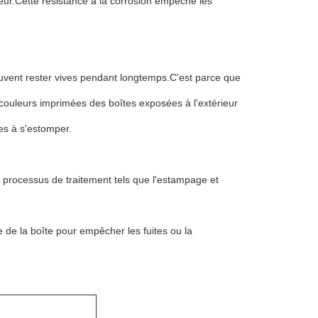
ieur.Cette résistance à la corrosion empêche les
euvent rester vives pendant longtemps.C'est parce que
 couleurs imprimées des boîtes exposées à l'extérieur
es à s'estomper.
 processus de traitement tels que l'estampage et
e de la boîte pour empêcher les fuites ou la