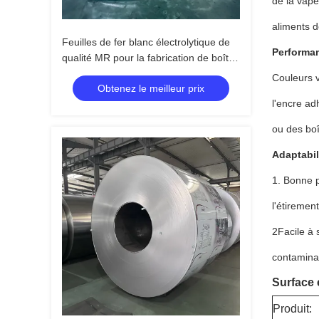
de la vape
aliments d
Feuilles de fer blanc électrolytique de
Performan
qualité MR pour la fabrication de boîtes
de conserve
Couleurs v
Obtenez le meilleur prix
l'encre ad
ou des boî
Adaptabil
1. Bonne p
l'étiremen
2Facile à 
contaminat
Surface 
Produit: