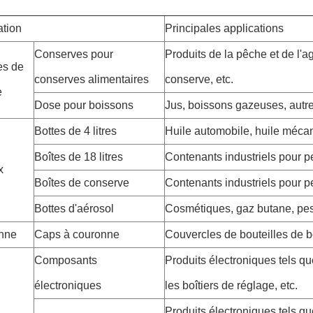
ation
Principales applications
Conserves pour
Produits de la pêche et de l'ag
es de
conserves alimentaires
conserve, etc.
e
Dose pour boissons
Jus, boissons gazeuses, autre
Bottes de 4 litres
Huile automobile, huile mécan
Boîtes de 18 litres
Contenants industriels pour pe
x
Boîtes de conserve
Contenants industriels pour pe
Bottes d'aérosol
Cosmétiques, gaz butane, pest
nne
Caps à couronne
Couvercles de bouteilles de 
Composants
Produits électroniques tels qu
électroniques
les boîtiers de réglage, etc.
Produits électroniques tels qu