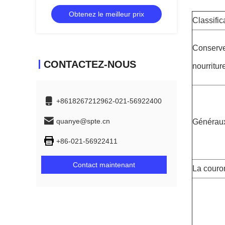
une excellente résistance à la rouille
Obtenez le meilleur prix
Classific
Conserv
CONTACTEZ-NOUS
nourritur
+8618267212962-021-56922400
quanye@spte.cn
Générau
+86-021-56922411
Contact maintenant
La couro