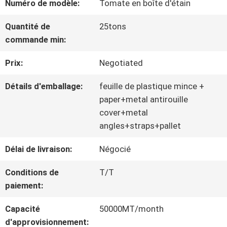
Numéro de modèle:
Tomate en boîte d'étain
NOUS
Quantité de
25tons
commande min:
VISITE
Prix:
Negotiated
D'USINE
Détails d'emballage:
feuille de plastique mince +
paper+metal antirouille
CONTRÔLE
cover+metal
angles+straps+pallet
DE
Délai de livraison:
Négocié
QUALITÉ
Conditions de
T/T
paiement:
CONTACTEZ-
Capacité
50000MT/month
NOUS
d'approvisionnement: