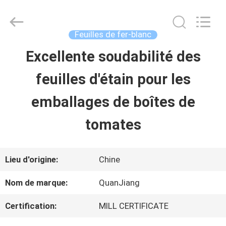
2026
SHANGHAI
QUANYE
METAL
Feuilles de fer-blanc
PACKAGING
MATERIALS
Excellente soudabilité des
MAISON
CO.,LTD.
All
Rights
feuilles d'étain pour les
Reserved.
PRODUITS
emballages de boîtes de
tomates
VIDÉOS
Lieu d'origine:
Chine
AU
Nom de marque:
QuanJiang
SUJET
Certification:
MILL CERTIFICATE
DE