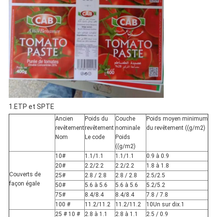
1.ETP et SPTE
Ancien
Poids du
Couche
Poids moyen minimum
revêtement
revêtement
nominale
du revêtement ((g/m2)
Nom
Le code
Poids
((g/m2)
10#
1.1/1.1
1.1/1.1
0.9 à 0.9
20#
2.2/2.2
2.2/2.2
1.8 à 1.8
Couverts de
25#
2.8 / 2.8
2.8 / 2.8
2.5/2.5
façon égale
50#
5.6 à 5.6
5.6 à 5.6
5.2/5.2
75#
8.4/8.4
8.4/8.4
7.8 / 7.8
100 #
11.2/11.2
11.2/11.2
10Un sur dix.1
25 # 10 #
2.8 à 1.1
2.8 à 1.1
2.5 / 0.9