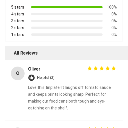
5 stars
100%
4 stars
0%
3 stars
0%
2 stars
0%
1 stars
0%
All Reviews
Oliver
O
Helpful (3)
Love this tinplate! It laughs off tomato sauce
and keeps prints looking sharp. Perfect for
making our food cans both tough and eye-
catching on the shelf.