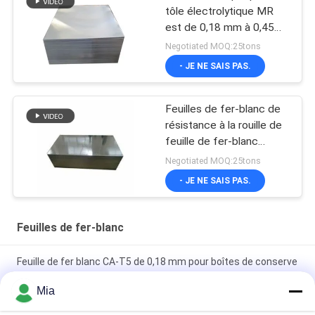
tôle électrolytique MR
est de 0,18 mm à 0,45
mm
Negotiated MOQ:25tons
- JE NE SAIS PAS.
Feuilles de fer-blanc de
résistance à la rouille de
feuille de fer-blanc
électrolytique de
Negotiated MOQ:25tons
MR/bobines SPTE TFS
- JE NE SAIS PAS.
Feuilles de fer-blanc
Feuille de fer blanc CA-T5 de 0,18 mm pour boîtes de conserve
- Revêtement 2,8/2,8 g/m²
Mia
Des feuilles et bobines d'étain électrolytique pour l'emballage