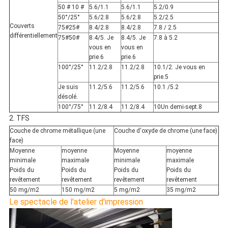
50 # 10 #
5.6/1.1
5.6/1.1
5.2/0.9
50°/25°
5.6/2.8
5.6/2.8
5.2/2.5
Couverts
75#25#
8.4/2.8
8.4/2.8
7.8 / 2.5
différentiellement
75#50#
8.4/5. Je
8.4/5. Je
7.8 à 5.2
vous en
vous en
prie.6
prie.6
100°/25°
11.2/2.8
11.2/2.8
10.1/2. Je vous en
prie.5
Je suis
11.2/5.6
11.2/5.6
10.1 /5.2
désolé.
100°/75°
11.2/8.4
11.2/8.4
10Un demi-sept.8
2. TFS
Couche de chrome métallique (une
Couche d'oxyde de chrome (une face)
face)
Moyenne
moyenne
Moyenne
moyenne
minimale
maximale
minimale
maximale
Poids du
Poids du
Poids du
Poids du
revêtement
revêtement
revêtement
revêtement
50 mg/m2
150 mg/m2
5 mg/m2
35 mg/m2
Le spectacle de l'atelier d'impression