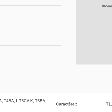
, T4BA, L T5CA K, T3BA,
Caractère::
T1,