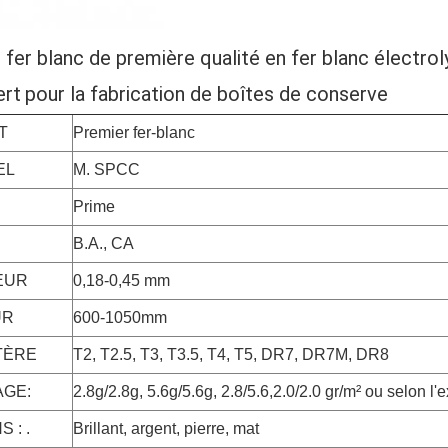
 fer blanc de première qualité en fer blanc électro
ert
pour la fabrication de boîtes de conserve
T
Premier fer-blanc
EL
M. SPCC
Prime
B.A., CA
EUR
0,18-0,45 mm
UR
600-1050mm
TÈRE
T2, T2.5, T3, T3.5, T4, T5, DR7, DR7M, DR8
GE:
2.8g/2.8g, 5.6g/5.6g, 2.8/5.6,2.0/2.0 gr/m² ou selon l'
S : .
Brillant, argent, pierre, mat