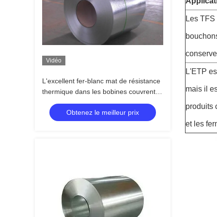
Applicat
Les TFS s
bouchons 
conserve
Vidéo
L'ETP est
L'excellent fer-blanc mat de résistance
mais il e
thermique dans les bobines couvrent
TFS SPTE
produits
Obtenez le meilleur prix
et les fe