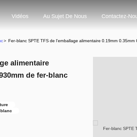
Vidéos
Au Sujet De Nous
Contactez-No
nc
>
Fer-blanc SPTE TFS de l'emballage alimentaire 0.19mm 0.35mm
ge alimentaire
30mm de fer-blanc
ture
-blanc