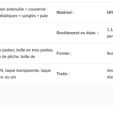
pier antirouille + couvercle
Matériel::
MR,
étalliques + sangles + pale
1.1
Revêtement en étain ::
per
 parties, boîte en trois parties,
Forme::
feu
e de pêche, boîte de
N, laque transparente, laque
rés
Traits::
nc ou uni
rés