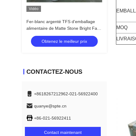
Vidéo
EMBALL
Fer-blanc argenté TFS d'emballage
MOQ
alimentaire de Matte Stone Bright Face
Tinplate
LIVRAI
Obtenez le meilleur prix
CONTACTEZ-NOUS
+8618267212962-021-56922400
quanye@spte.cn
+86-021-56922411
Contact maintenant