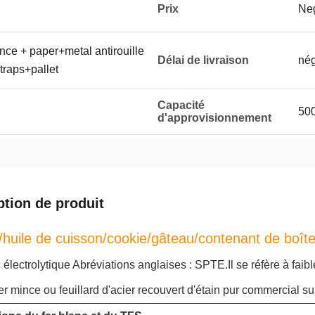
Prix
Neg
ince + paper+metal antirouille
Délai de livraison
né
traps+pallet
Capacité
50
d'approvisionnement
ption de produit
huile de cuisson/cookie/gâteau/contenant de boî
 électrolytique Abréviations anglaises : SPTE.Il se réfère à faib
ier mince ou feuillard d'acier recouvert d'étain pur commercial su