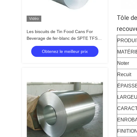
Tôle de
Vidéo
recouv
Les biscuits de Tin Food Cans For
Beverage de fer-blanc de SPTE TFS
PRODUI
empaquettent le fer-blanc
Obtenez le meilleur prix
MATÉRI
Noter
Recuit
ÉPAISS
LARGE
CARAC
ENROBA
FINITION