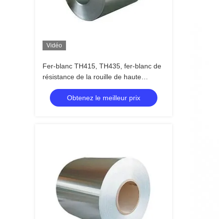
Vidéo
Fer-blanc TH415, TH435, fer-blanc de
résistance de la rouille de haute
catégorie de la feuille SPTE de bobine
Obtenez le meilleur prix
de TH520 TFS