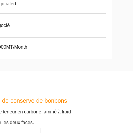
otiated
gocié
000MT/Month
te de conserve de bonbons
le teneur en carbone laminé à froid
r les deux faces.