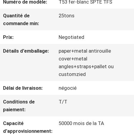
Numéro de modèle:
T53 fer-blanc SPTE TFS
NOUS
Quantité de
25tons
commande min:
VISITE
Prix:
Negotiated
D'USINE
Détails d'emballage:
paper+metal antirouille
cover+metal
CONTRÔLE
angles+straps+pallet ou
customzied
DE
Délai de livraison:
négocié
QUALITÉ
Conditions de
T/T
paiement:
CONTACTEZ-
Capacité
50000 mois de la TA
NOUS
d'approvisionnement: