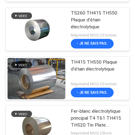
TS260 TH415 TH550
Plaque d'étain
électrolytique
Negotiated MOQ:25 tonnes
- JE NE SAIS PAS.
TH415 TH550 Plaque
d'étain électrolytique
Negotiated MOQ:25 tonnes
- JE NE SAIS PAS.
Fer-blanc électrolytique
principal T4 T61 TH415
TH520 Tin Plate
électrolytique SPTE TFS
Negotiated MOQ:25tons