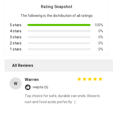
Rating Snapshot
The following is the distribution of all ratings
5 stars
100%
4 stars
0%
3 stars
0%
2 stars
0%
1 stars
0%
All Reviews
Warren
W
Helpful (5)
Top choice for safe, durable can ends. Resists
rust and food acids perfectly : )