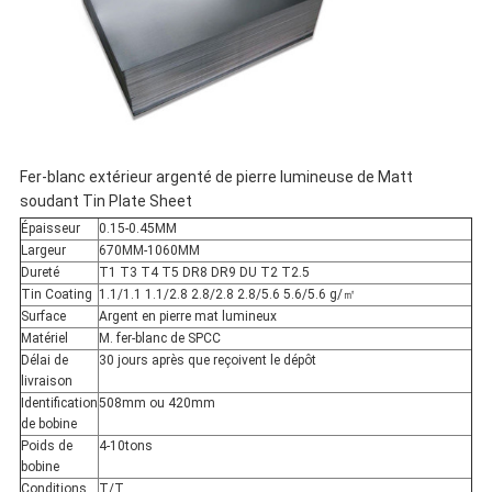
Fer-blanc extérieur argenté de pierre lumineuse de Matt
soudant Tin Plate Sheet
Épaisseur
0.15-0.45MM
Largeur
670MM-1060MM
Dureté
T1 T3 T4 T5 DR8 DR9 DU T2 T2.5
Tin Coating
1.1/1.1 1.1/2.8 2.8/2.8 2.8/5.6 5.6/5.6 g/㎡
Surface
Argent en pierre mat lumineux
Matériel
M. fer-blanc de SPCC
Délai de
30 jours après que reçoivent le dépôt
livraison
Identification
508mm ou 420mm
de bobine
Poids de
4-10tons
bobine
Conditions
T/T