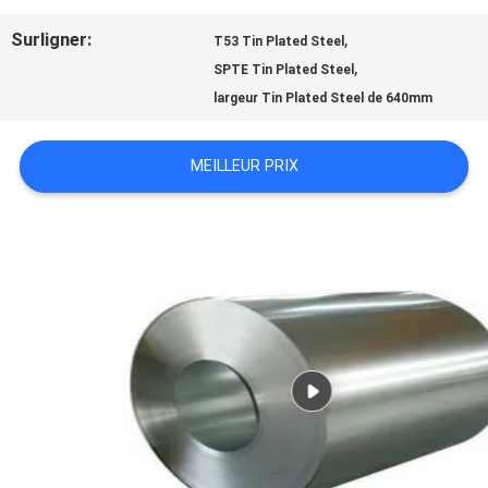
Surligner:
,
T53 Tin Plated Steel
NOUVELLES
,
SPTE Tin Plated Steel
largeur Tin Plated Steel de 640mm
CAS
MEILLEUR PRIX
DEMANDEZ
UNE
CITATION
PLAN
DU