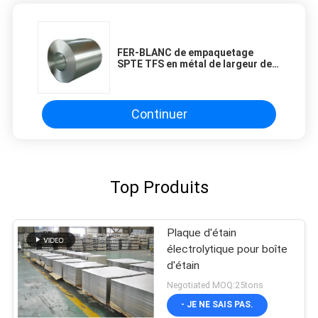
FER-BLANC de empaquetage
SPTE TFS en métal de largeur de
T49 T53 SPTE Tin Plated Steel
640mm
Continuer
Top Produits
Plaque d'étain
électrolytique pour boîte
d'étain
Negotiated MOQ:25tons
- JE NE SAIS PAS.