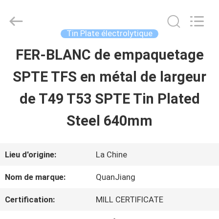
2026
SHANGHAI
QUANYE
METAL
Tin Plate électrolytique
PACKAGING
MATERIALS
FER-BLANC de empaquetage
MAISON
CO.,LTD.
All
Rights
SPTE TFS en métal de largeur
Reserved.
PRODUITS
de T49 T53 SPTE Tin Plated
Steel 640mm
VIDÉOS
Lieu d'origine:
La Chine
AU
Nom de marque:
QuanJiang
SUJET
Certification:
MILL CERTIFICATE
DE