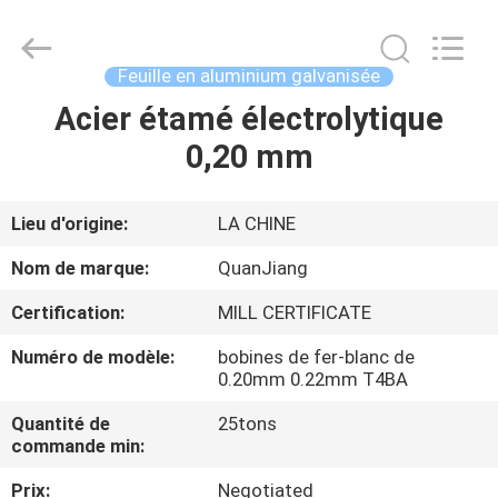
SHANGHAI
QUANYE
METAL
PACKAGING
MATERIALS
Feuille en aluminium galvanisée
CO.,LTD.
All
Rights
Acier étamé électrolytique
MAISON
Reserved.
0,20 mm
PRODUITS
Lieu d'origine:
LA CHINE
VIDÉOS
Nom de marque:
QuanJiang
Certification:
MILL CERTIFICATE
AU
Numéro de modèle:
bobines de fer-blanc de
SUJET
0.20mm 0.22mm T4BA
DE
Quantité de
25tons
NOUS
commande min:
Prix:
Negotiated