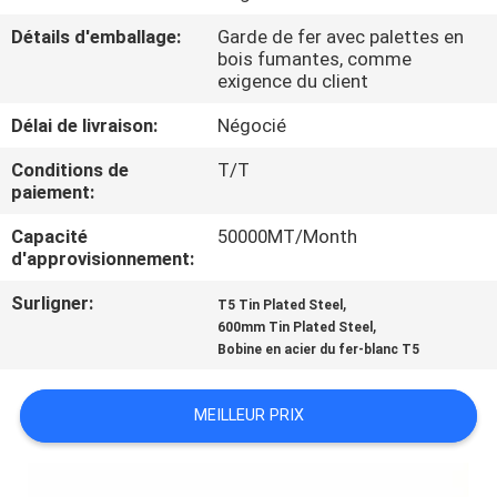
VISITE
Détails d'emballage:
Garde de fer avec palettes en
D'USINE
bois fumantes, comme
exigence du client
CONTRÔLE
Délai de livraison:
Négocié
DE
Conditions de
T/T
paiement:
QUALITÉ
Capacité
50000MT/Month
d'approvisionnement:
CONTACTEZ-
NOUS
Surligner:
,
T5 Tin Plated Steel
,
600mm Tin Plated Steel
Bobine en acier du fer-blanc T5
NOUVELLES
MEILLEUR PRIX
CAS