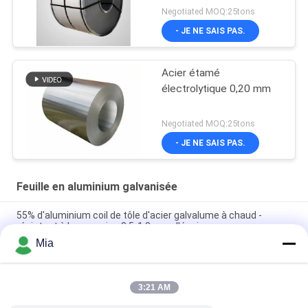
résistant à l'acide ETP
Negotiated MOQ:25tons
TFS
- JE NE SAIS PAS.
Acier étamé
électrolytique 0,20 mm
Negotiated MOQ:25tons
- JE NE SAIS PAS.
Feuille en aluminium galvanisée
55% d'aluminium coil de tôle d'acier galvalume à chaud -
résistant à la corrosion 0,5-1,0 mm d'épaisseur
Mia
Plein acier de revêtement en aluminium galvanisé dur de la
bobine AZ150 Aluzinc de feuille de G550 GL
3:21 AM
Tôle d'acier plongée chaude en aluminium de Galvalume de
55% dans la bobine GL 0,5 - 1.0mm