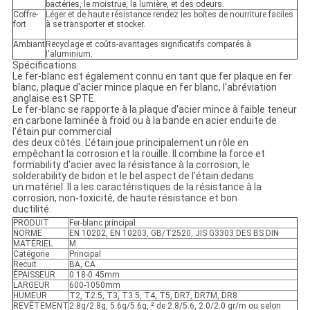
bactéries, le moistrue, la lumière, et des odeurs.
Coffre-
Léger et de haute résistance rendez les boîtes de nourriture faciles
fort
à se transporter et stocker.
Ambiant
Recyclage et coûts-avantages significatifs comparés à
l'aluminium.
Spécifications
Le fer-blanc est également connu en tant que fer plaque en fer
blanc, plaque d'acier mince plaque en fer blanc, l'abréviation
anglaise est SPTE.
Le fer-blanc se rapporte à la plaque d'acier mince à faible teneur
en carbone laminée à froid ou à la bande en acier enduite de
l'étain pur commercial
des deux côtés. L'étain joue principalement un rôle en
empêchant la corrosion et la rouille. Il combine la force et
formability d'acier avec la résistance à la corrosion, le
solderability de bidon et le bel aspect de l'étain dedans
un matériel. Il a les caractéristiques de la résistance à la
corrosion, non-toxicité, de haute résistance et bon
ductilité.
PRODUIT
Fer-blanc principal
NORME
EN 10202, EN 10203, GB/T2520, JIS G3303 DES BS DIN
MATÉRIEL
M.
Catégorie
Principal
Recuit
BA, CA
ÉPAISSEUR
0.18-0.45mm
LARGEUR
600-1050mm
HUMEUR
T2, T2.5, T3, T3.5, T4, T5, DR7, DR7M, DR8
REVÊTEMENT
2.8g/2.8g, 5.6g/5.6g, ² de 2.8/5.6, 2.0/2.0 gr/m ou selon