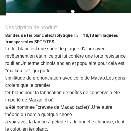
SITE
POLITIQUE
Description de produit
Bandes de fer blanc électrolytique T3 T4 0,18 mm laquées
DE
transparentes SPTE/TFS
Le fer blanc est une sorte de plaque d'acier avec
CONFIDENTIALITÉ
revêtement en étain, ce qui lui confère une forte résistance
rouiller.Un terme chinois ancien et populaire pour cela est
"ma kou tie", qui porte
similitude de prononciation avec celle de Macao.Les gens
croient que le premier
fer-blanc pour la fabrication de boîtes de conserve a été
importé de Macao, d'où
a été nommée "cravate de Macao (acier)".Une autre
théorie du nom a quelque chose
à voir avec la lampe à pétrole traditionnelle chinoise, dont
le culot, en fer blanc,