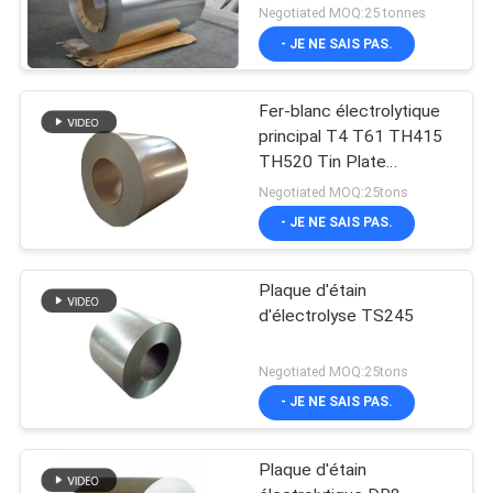
Negotiated MOQ:25 tonnes
- JE NE SAIS PAS.
Fer-blanc électrolytique
principal T4 T61 TH415
TH520 Tin Plate
électrolytique SPTE TFS
Negotiated MOQ:25tons
- JE NE SAIS PAS.
Plaque d'étain
d'électrolyse TS245
Negotiated MOQ:25tons
- JE NE SAIS PAS.
Plaque d'étain