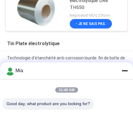
électrolytique DR8
TH550
Negotiated MOQ:25tons
- JE NE SAIS PAS.
Tin Plate électrolytique
Technologie d'étanchéité anti-corrosion lourde: fin de boîte de
conserve alimentaire industrielle de type 603D 153 mm
Mia
Feuilles de fer blanc électrolytique de qualité MR pour la
fabrication de boîtes de conserve
11:48 AM
Bobine de fer blanc électrolytique pour emballage industriel |
Good day, what product are you looking for?
Résistant à la rouille
Catégories populaires
Tous