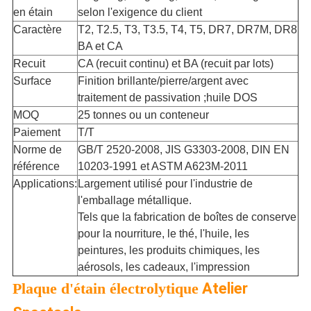
en étain
selon l'exigence du client
Caractère
T2, T2.5, T3, T3.5, T4, T5, DR7, DR7M, DR8
BA et CA
Recuit
CA (recuit continu) et BA (recuit par lots)
Surface
Finition brillante/pierre/argent avec
traitement de passivation ;huile DOS
MOQ
25 tonnes ou un conteneur
Paiement
T/T
Norme de
GB/T 2520-2008, JIS G3303-2008, DIN EN
référence
10203-1991 et ASTM A623M-2011
Applications:
Largement utilisé pour l'industrie de
l'emballage métallique.
Tels que la fabrication de boîtes de conserve
pour la nourriture, le thé, l'huile, les
peintures, les produits chimiques, les
aérosols, les cadeaux, l'impression
Plaque d'étain électrolytique
Atelier