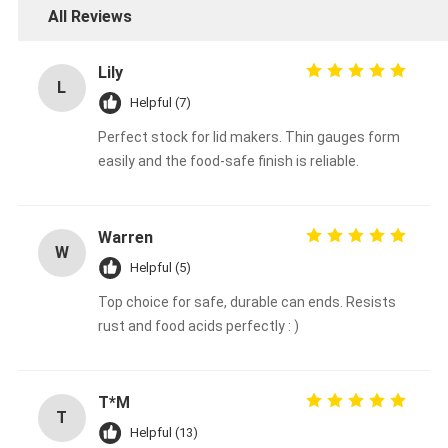
All Reviews
Lily
L
Helpful (7)
Perfect stock for lid makers. Thin gauges form
easily and the food-safe finish is reliable.
Warren
W
Helpful (5)
Top choice for safe, durable can ends. Resists
rust and food acids perfectly : )
T*M
T
Helpful (13)