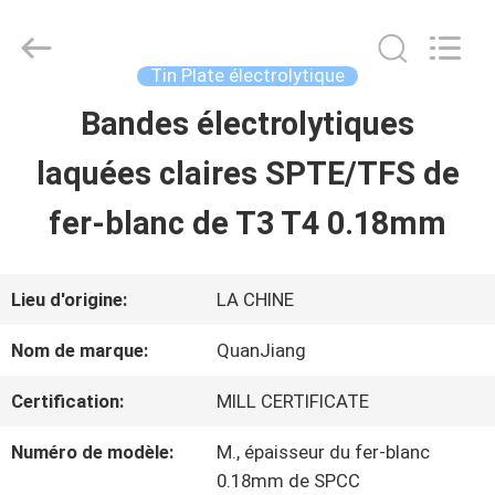
2026
SHANGHAI
QUANYE
METAL
Tin Plate électrolytique
PACKAGING
MATERIALS
Bandes électrolytiques
MAISON
CO.,LTD.
All
Rights
laquées claires SPTE/TFS de
Reserved.
PRODUITS
fer-blanc de T3 T4 0.18mm
VIDÉOS
Lieu d'origine:
LA CHINE
Nom de marque:
QuanJiang
AU
Certification:
MILL CERTIFICATE
SUJET
Numéro de modèle:
M., épaisseur du fer-blanc
DE
0.18mm de SPCC