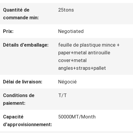
NOUS
Quantité de
25tons
commande min:
VISITE
Prix:
Negotiated
D'USINE
Détails d'emballage:
feuille de plastique mince +
paper+metal antirouille
cover+metal
CONTRÔLE
angles+straps+pallet
DE
Délai de livraison:
Négocié
QUALITÉ
Conditions de
T/T
paiement:
CONTACTEZ-
Capacité
50000MT/Month
d'approvisionnement:
NOUS