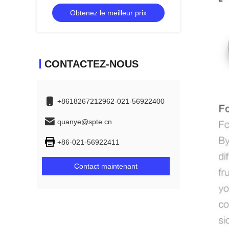
une excellente résistance à la rouille
Obtenez le meilleur prix
CONTACTEZ-NOUS
+8618267212962-021-56922400
quanye@spte.cn
+86-021-56922411
Contact maintenant