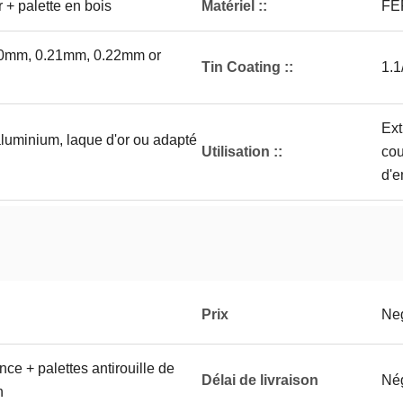
r + palette en bois
Matériel ::
FE
0mm, 0.21mm, 0.22mm or
Tin Coating ::
1.1
Ext
aluminium, laque d'or ou adapté
Utilisation ::
cou
d'e
Prix
Neg
nce + palettes antirouille de
Délai de livraison
Né
n