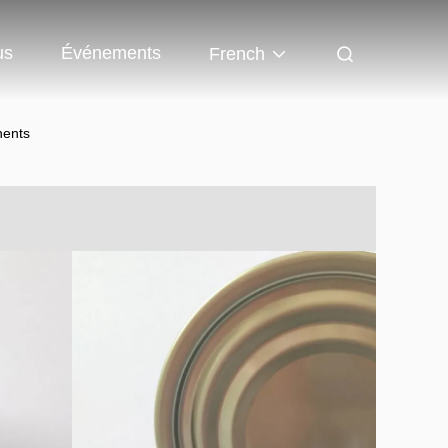
us
Événements
French
nents