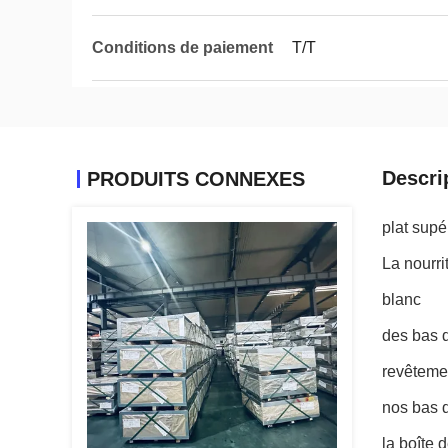
Conditions de paiement
T/T
Descri
PRODUITS CONNEXES
plat sup
La nourr
blanc
des bas d
revêtemen
nos bas d
la boîte 