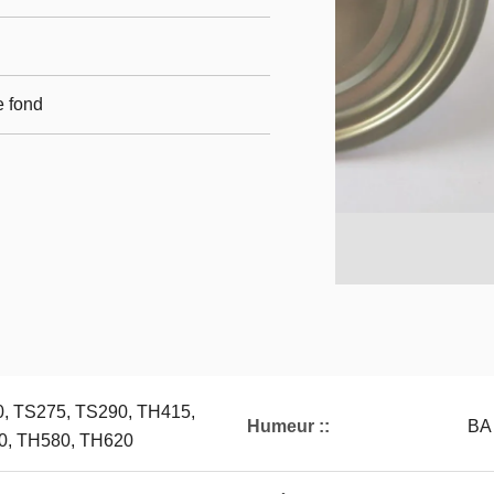
e fond
, TS275, TS290, TH415,
Humeur ::
BA
0, TH580, TH620