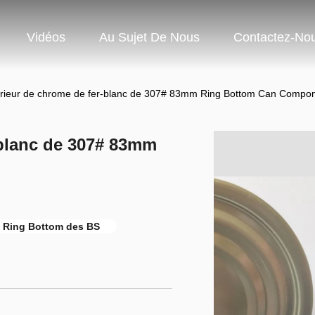
Vidéos
Au Sujet De Nous
Contactez-No
érieur de chrome de fer-blanc de 307# 83mm Ring Bottom Can Compo
-blanc de 307# 83mm
 Ring Bottom des BS