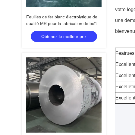
votre log
Feuilles de fer blanc électrolytique de
une deman
qualité MR pour la fabrication de boîtes
de conserve
bienvenu
Obtenez le meilleur prix
Featrues 
Excellent
Excellent
Excelletn
Excellent