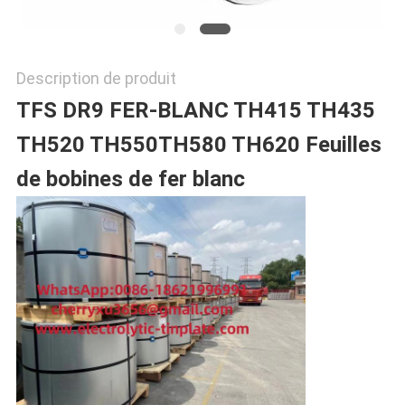
SITE
POLITIQUE
Description de produit
TFS DR9 FER-BLANC TH415 TH435
DE
TH520 TH550
TH580 TH620 Feuilles
CONFIDENTIALITÉ
de bobines de fer blanc