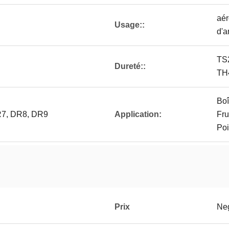
aér
Usage::
d'a
TS
Dureté::
TH
Boî
DR7, DR8, DR9
Application:
Fru
Poi
Prix
Neg