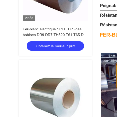
Peignabi
Résistan
Vidéo
Résistan
Fer-blanc électrique SPTE TFS des
FER-B
bobines DR9 DR7 TH520 T61 T65 DR-
8 de fer-blanc de catégorie principale
Obtenez le meilleur prix