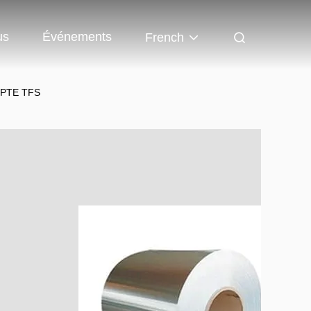
us
Événements
French
 SPTE TFS