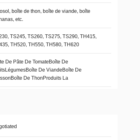
osol, boîte de thon, boîte de viande, boîte
nanas, etc.
230, TS245, TS260, TS275, TS290, TH415,
435, TH520, TH550, TH580, TH620
te De Pâte De TomateBoîte De
itsLégumesBoîte De ViandeBoîte De
ssonBoîte De ThonProduits La
otiated