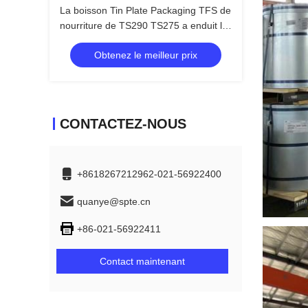
La boisson Tin Plate Packaging TFS de
nourriture de TS290 TS275 a enduit le
fer-blanc
Obtenez le meilleur prix
CONTACTEZ-NOUS
+8618267212962-021-56922400
quanye@spte.cn
+86-021-56922411
Contact maintenant