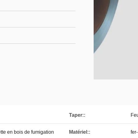
Taper::
Feu
tte en bois de fumigation
Matériel::
fer