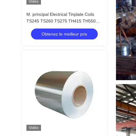
Vidéo
M. principal Electrical Tinplate Coils
TS245 TS260 TS275 TH415 TH550
ETP (Export Transfer Prices) TFS
Obtenez le meilleur prix
Vidéo