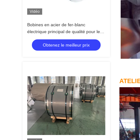
Vidéo
Bobines en acier de fer-blanc
électrique principal de qualité pour le
fer-blanc SPTE TFS de caisse
Obtenez le meilleur prix
d'emballage de nourriture
ATELI