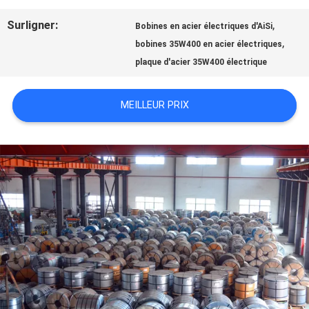
Surligner:
,
Bobines en acier électriques d'AiSi
NOUVELLES
,
bobines 35W400 en acier électriques
plaque d'acier 35W400 électrique
CAS
MEILLEUR PRIX
DEMANDEZ
UNE
CITATION
PLAN
DU