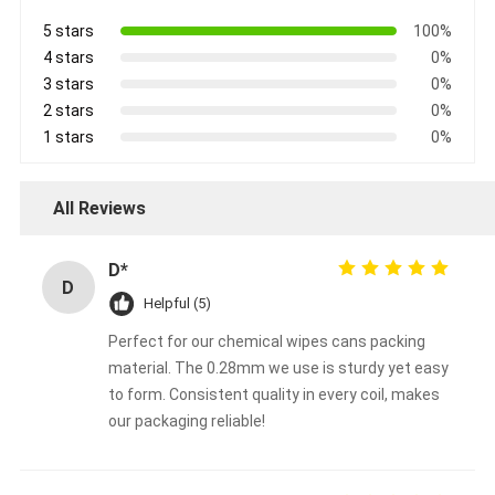
5 stars
100%
4 stars
0%
3 stars
0%
2 stars
0%
1 stars
0%
All Reviews
D*
D
Helpful (5)
Perfect for our chemical wipes cans packing
material. The 0.28mm we use is sturdy yet easy
to form. Consistent quality in every coil, makes
our packaging reliable!