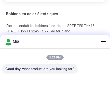
Bobines en acier électriques
L'acier a enduit les bobines électriques SPTE TFS TH415
TH435 TH550 TS245 TS275 de fer-blanc
Mia
Fer-blanc électrique SPTE TFS des bobines DR9 DR7 TH520
T61 T65 DR-8 de fer-blanc de catégorie principale
5:21 PM
Bobines en acier de fer-blanc électrique principal de qualité
pour le fer-blanc SPTE TFS de caisse d'emballage de
Good day, what product are you looking for?
nourriture
Catégories populaires
Tous
Tin Plate 
Feuilles De Fer-Blanc
Électrolytique