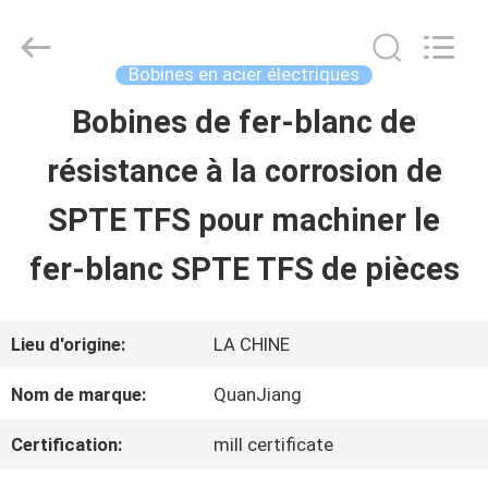
2026
SHANGHAI
QUANYE
METAL
Bobines en acier électriques
PACKAGING
MATERIALS
Bobines de fer-blanc de
MAISON
CO.,LTD.
All
Rights
résistance à la corrosion de
Reserved.
PRODUITS
SPTE TFS pour machiner le
fer-blanc SPTE TFS de pièces
VIDÉOS
Lieu d'origine:
LA CHINE
AU
Nom de marque:
QuanJiang
SUJET
Certification:
mill certificate
DE