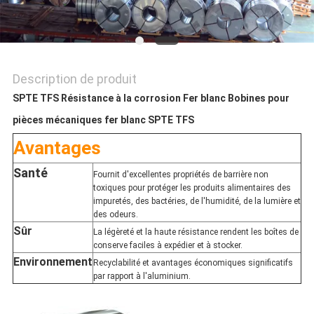
SITE
POLITIQUE
Description de produit
DE
SPTE TFS Résistance à la corrosion Fer blanc Bobines pour
CONFIDENTIALITÉ
pièces mécaniques fer blanc SPTE TFS
Avantages
Santé
Fournit d'excellentes propriétés de barrière non
toxiques pour protéger les produits alimentaires des
impuretés, des bactéries, de l'humidité, de la lumière et
des odeurs.
Sûr
La légèreté et la haute résistance rendent les boîtes de
conserve faciles à expédier et à stocker.
Environnement
Recyclabilité et avantages économiques significatifs
par rapport à l'aluminium.