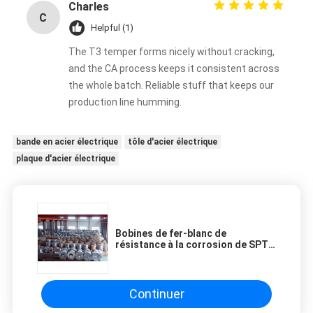
Charles
C
Helpful (1)
The T3 temper forms nicely without cracking,
and the CA process keeps it consistent across
the whole batch. Reliable stuff that keeps our
production line humming.
bande en acier électrique
tôle d'acier électrique
plaque d'acier électrique
Bobines de fer-blanc de
résistance à la corrosion de SPTE
TFS pour machiner le fer-blanc
SPTE TFS de pièces
Continuer