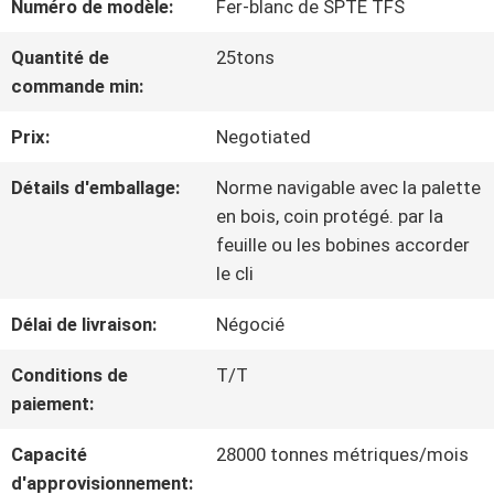
Numéro de modèle:
Fer-blanc de SPTE TFS
NOUS
Quantité de
25tons
commande min:
VISITE
Prix:
Negotiated
D'USINE
Détails d'emballage:
Norme navigable avec la palette
en bois, coin protégé. par la
CONTRÔLE
feuille ou les bobines accorder
le cli
DE
Délai de livraison:
Négocié
QUALITÉ
Conditions de
T/T
paiement:
CONTACTEZ-
Capacité
28000 tonnes métriques/mois
NOUS
d'approvisionnement: