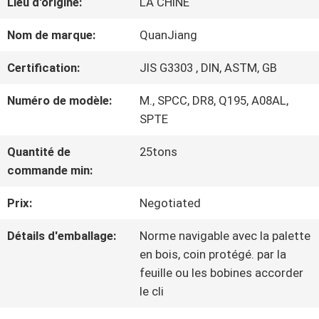
Lieu d'origine:
LA CHINE
NOUS
Nom de marque:
QuanJiang
VISITE
Certification:
JIS G3303 , DIN, ASTM, GB
D'USINE
Numéro de modèle:
M., SPCC, DR8, Q195, A08AL,
SPTE
CONTRÔLE
Quantité de
25tons
commande min:
DE
Prix:
Negotiated
QUALITÉ
Détails d'emballage:
Norme navigable avec la palette
en bois, coin protégé. par la
CONTACTEZ-
feuille ou les bobines accorder
le cli
NOUS