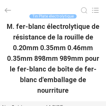
2026
SHANGHAI
QUANYE
METAL
Tin Plate électrolytique
PACKAGING
MATERIALS
M. fer-blanc électrolytique de
MAISON
CO.,LTD.
All
Rights
résistance de la rouille de
Reserved.
PRODUITS
0.20mm 0.35mm 0.46mm
0.35mm 898mm 989mm pour
VIDÉOS
le fer-blanc de boîte de fer-
AU
blanc d'emballage de
SUJET
nourriture
DE