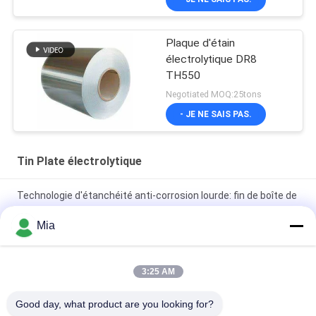
Plaque d'étain
électrolytique DR8
TH550
Negotiated MOQ:25tons
- JE NE SAIS PAS.
Tin Plate électrolytique
Technologie d'étanchéité anti-corrosion lourde: fin de boîte de
conserve alimentaire industrielle de type 603D 153 mm
Mia
Feuilles de fer blanc électrolytique de qualité MR pour la
fabrication de boîtes de conserve
3:25 AM
Bobine de fer blanc électrolytique pour emballage industriel |
Good day, what product are you looking for?
Résistant à la rouille