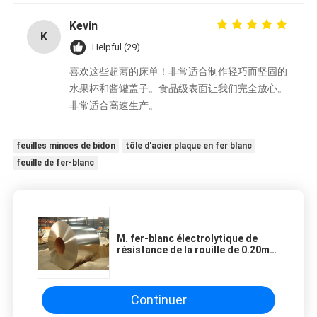
Kevin
K
Helpful (29)
喜欢这些超薄的床单！非常适合制作轻巧而坚固的
水果杯和酱罐盖子。食品级表面让我们完全放心。
非常适合高速生产。
feuilles minces de bidon
tôle d'acier plaque en fer blanc
feuille de fer-blanc
M. fer-blanc électrolytique de
résistance de la rouille de 0.20mm
0.35mm 0.46mm 0.35mm 898mm
989mm pour le fer-blanc de boîte
de fer-blanc d'emballage de
nourriture
Continuer