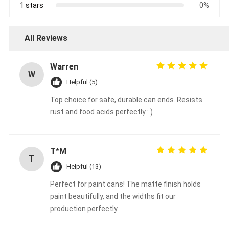
1 stars
0%
All Reviews
Warren
W
Helpful (5)
Top choice for safe, durable can ends. Resists
rust and food acids perfectly : )
T*M
T
Helpful (13)
Perfect for paint cans! The matte finish holds
paint beautifully, and the widths fit our
production perfectly.