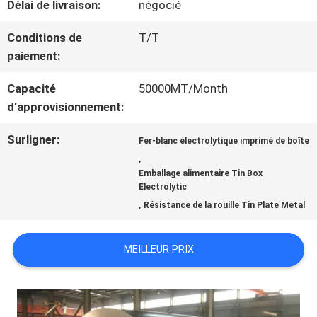
Délai de livraison:
négocié
NOUVELLES
Conditions de
T/T
paiement:
CAS
Capacité
50000MT/Month
d'approvisionnement:
DEMANDEZ
Surligner:
Fer-blanc électrolytique imprimé de boîte
,
UNE
Emballage alimentaire Tin Box
Electrolytic
CITATION
,
Résistance de la rouille Tin Plate Metal
MEILLEUR PRIX
PLAN
DU