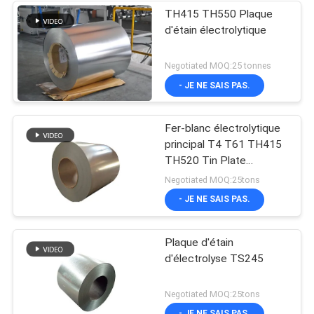
TH415 TH550 Plaque
d'étain électrolytique
Negotiated MOQ:25 tonnes
- JE NE SAIS PAS.
Fer-blanc électrolytique
principal T4 T61 TH415
TH520 Tin Plate
électrolytique SPTE TFS
Negotiated MOQ:25tons
- JE NE SAIS PAS.
Plaque d'étain
d'électrolyse TS245
Negotiated MOQ:25tons
- JE NE SAIS PAS.