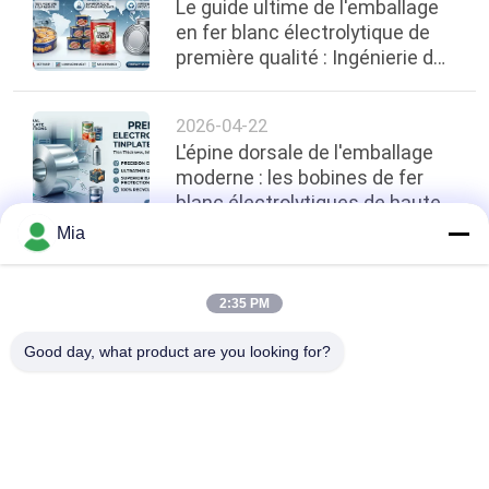
Le guide ultime de l'emballage
en fer blanc électrolytique de
première qualité : Ingénierie de
la qualité pour l'industrie
alimentaire mondiale
2026-04-22
L'épine dorsale de l'emballage
moderne : les bobines de fer
blanc électrolytiques de haute
qualité et leur impact industriel
Mia
top
2:35 PM
Good day, what product are you looking for?
Catégories populaires
Tous
Tin Plate 
Feuilles De Fer-Blanc
Électrolytique