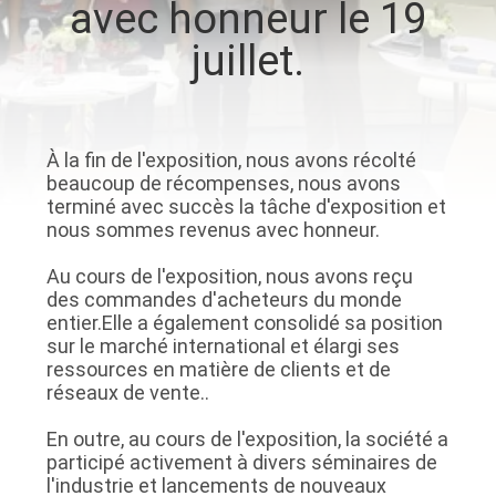
avec honneur le 19
VISITE
juillet.
D'USINE
CONTRÔLE
DE
À la fin de l'exposition, nous avons récolté
beaucoup de récompenses, nous avons
QUALITÉ
terminé avec succès la tâche d'exposition et
nous sommes revenus avec honneur.
CONTACTEZ-
Au cours de l'exposition, nous avons reçu
des commandes d'acheteurs du monde
NOUS
entier.Elle a également consolidé sa position
sur le marché international et élargi ses
ressources en matière de clients et de
NOUVELLES
réseaux de vente..
En outre, au cours de l'exposition, la société a
CAS
participé activement à divers séminaires de
l'industrie et lancements de nouveaux